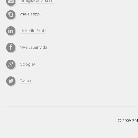
info@lasanvida.ch
vha-z.aeppli
LinkedIn Profil
MAe LaSanVida
Google+
Twitter
© 2009-201