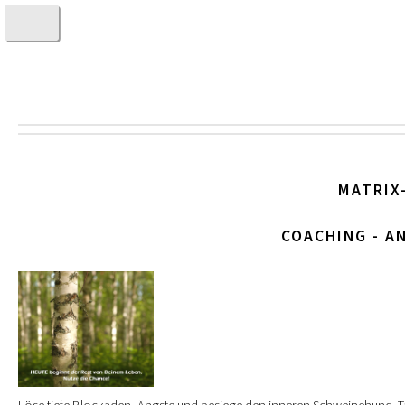
MATRIX
COACHING - A
Löse tiefe Blockaden, Ängste und besiege den inneren Schweinehund. Ta